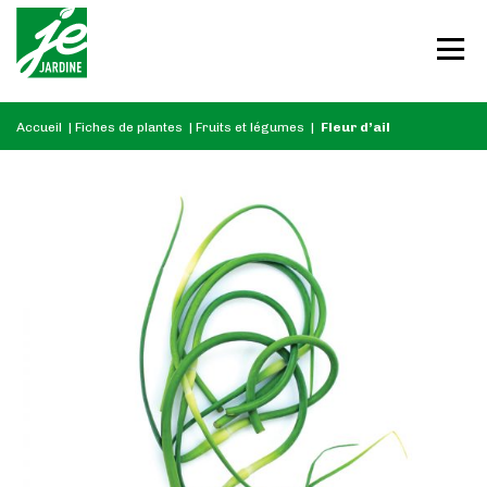
Accueil
|
Fiches de plantes
|
Fruits et légumes
|
Fleur d’ail