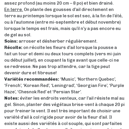
assez profond (au moins 20 cm – 8 po) et bien drainé.
En terre.
On plante des gousses d’ail directement en
terre au printemps lorsque le sol est sec, à la fin de l’été,
ou à l’automne (entre mi-septembre et début novembre)
lorsque le temps est frais, mais qu’il n’y a pas encore eu
de gel au sol.
Soins:
arroser et désherber régulièrement.
Récolte:
on récolte les fleurs d’ail lorsque la pousse a
fait un tour et demi ou deux tours complets (vers mi-juin
ou début juillet), en coupant la tige avant que celle-ci ne
se redresse. Ne pas trop attendre, car la tige peut
devenir dure et fibreuse!
Variétés recommandées:
‘Music’, ‘Northern Quebec’,
‘French’, ‘Korean Red’, ‘Leningrad’, ‘Georgian Fire’, ‘Purple
Haze’, ‘Chesnok Red’ et ‘Persian Star’.
Notes:
éviter les endroits venteux, car l’ail résiste mal au
gel. Sinon, planter des végétaux brise-vent à chaque 20 pi
pour freiner le vent. Il est très important de choisir une
variété d’ail à col rigide pour avoir de la fleur d’ail. Il
existe aussi des variétés à col souple, qui sont parfaites