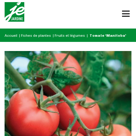
Accueil
|
Fiches de plantes
|
Fruits et légumes
|
Tomate ‘Manitoba’