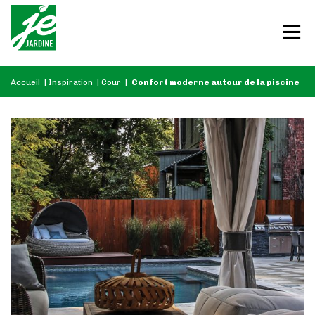
Accueil
|
Inspiration
|
Cour
|
Confort moderne autour de la piscine