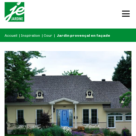
Accueil
|
Inspiration
|
Cour
|
Jardin provençal en façade