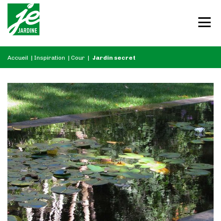
Accueil
|
Inspiration
|
Cour
|
Jardin secret