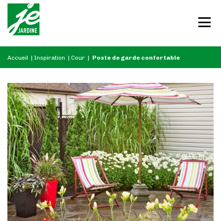
Accueil
|
Inspiration
|
Cour
|
Poste de garde confortable