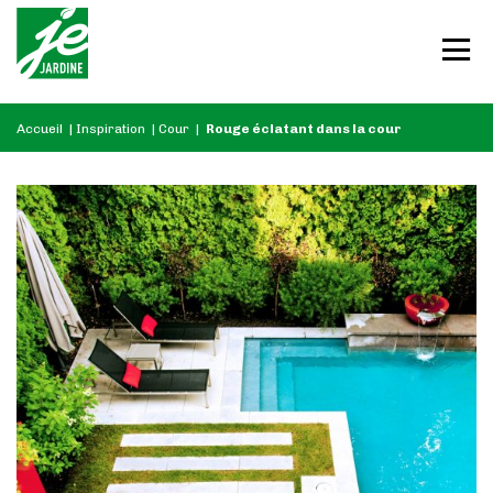
Accueil
|
Inspiration
|
Cour
|
Rouge éclatant dans la cour