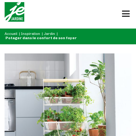
Accueil
|
Inspiration
|
Jardin
|
Potager dans le confort de son foyer