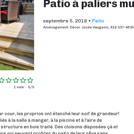
Patio à paliers mu
septembre 5, 2018
•
Patio
Aménagement: Décor Josée Vaugeois, 819 537-4835
1 vote
5/5
ur cour, les proprios ont étanché leur soif de grandeur!
 à la salle à manger, à la piscine et à l’aire de
structure en bois traité. Des cloisons disposées çà et
ers qui peuvent profiter du patio de leur rêve sans