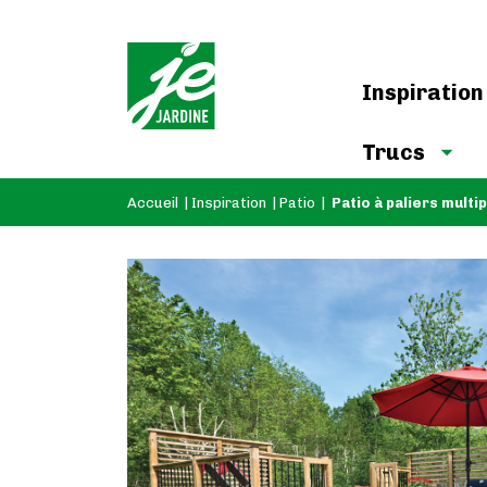
Inspiration
Trucs
Accueil
|
Inspiration
|
Patio
|
Patio à paliers multi