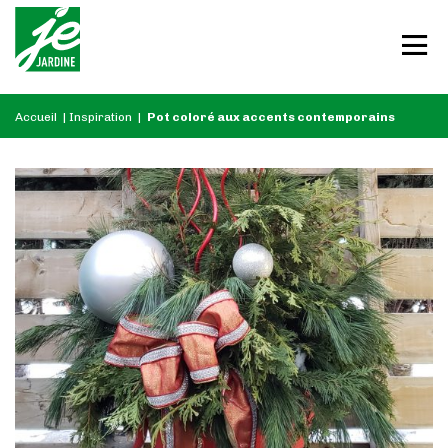
Accueil
|
Inspiration
|
Pot coloré aux accents contemporains