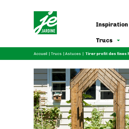
Inspiration
Trucs
Accueil
|
Trucs
|
Astuces
|
Tirer profit des fines