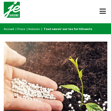
Accueil
|
Trucs
|
Astuces
|
Tout savoir sur les fertilisants