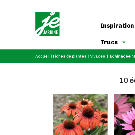
Inspiration
Trucs
Accueil
|
Fiches de plantes
|
Vivaces
|
Échinacée ‘J
10 é