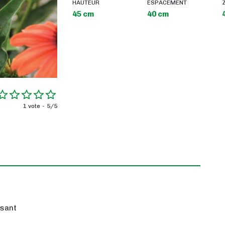
HAUTEUR
ESPACEMENT
45 cm
40 cm
1 vote
5/5
ssant