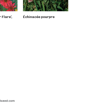
 Flare’,
Échinacée pourpre
Échinacée Pow Wow
Wildberry
allseed.com