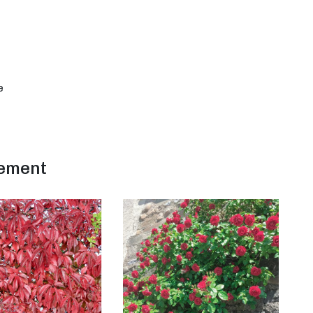
e
lement