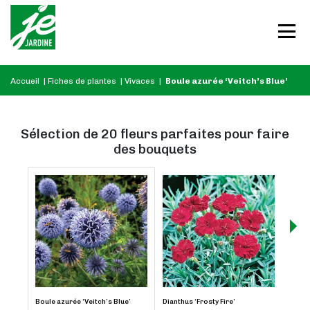
Accueil
|
Fiches de plantes
|
Vivaces
|
Boule azurée ‘Veitch’s Blue’
Sélection de 20 fleurs parfaites pour faire
des bouquets
Boule azurée ‘Veitch’s Blue’
Dianthus ‘Frosty Fire’
Scabi