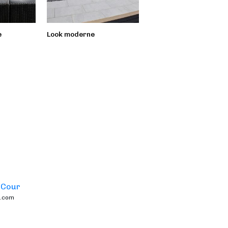
e
Look moderne
Féerie urbaine
,
Cour
e.com