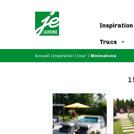
Inspiration
Trucs
Accueil
|
Inspiration
|
Cour
|
Minimalisme
1