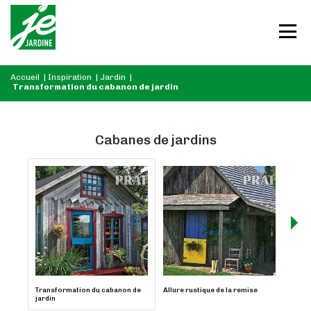
Accueil
|
Inspiration
|
Jardin
|
Transformation du cabanon de jardin
Cabanes de jardins
Transformation du cabanon de
Allure rustique de la remise
Éléga
jardin