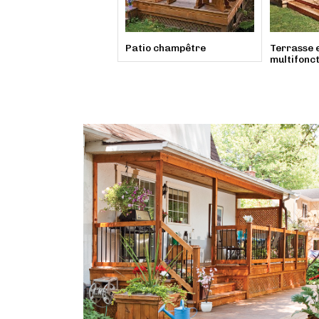
Patio champêtre
Terrasse e
multifonct