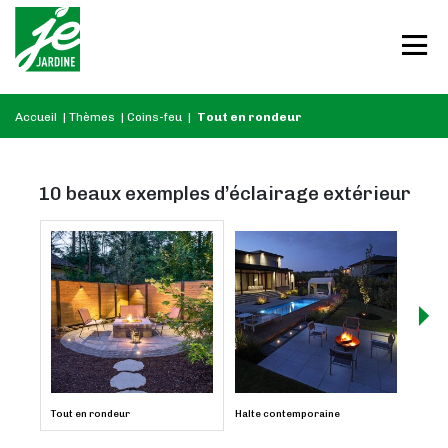
Accueil
|
Thèmes
|
Coins-feu
|
Tout en rondeur
10 beaux exemples d’éclairage extérieur
Tout en rondeur
Halte contemporaine
Parad