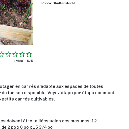
Photo: Shutterstockl
1 vote
5/5
e potager en carrés s’adapte aux espaces de toutes
deur du terrain disponible. Voyez étape par étape comment
6 petits carrés cultivables.
hes doivent être taillées selon ces mesures: 12
 de 2 po x 6 po x 15 3/4 po