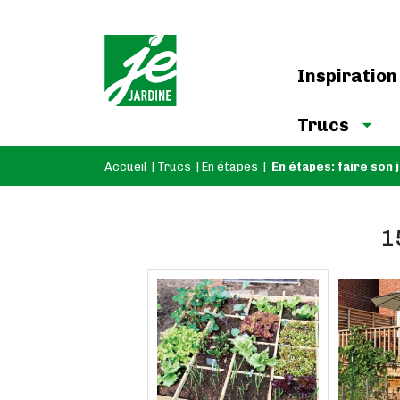
Inspiration
Trucs
Accueil
|
Trucs
|
En étapes
|
En étapes: faire son 
1