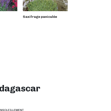
Saxifrage paniculée
Verveine
adagascar
ENSOLEILLEMENT