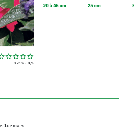
20 à 45 cm
25 cm
0 vote
0/5
ur: 1er mars