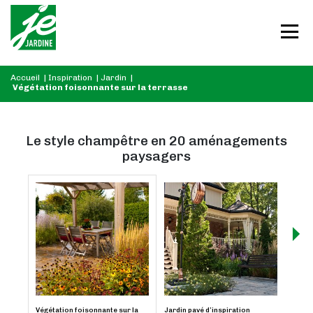
Accueil
|
Inspiration
|
Jardin
|
Végétation foisonnante sur la terrasse
Le style champêtre en 20 aménagements
paysagers
Végétation foisonnante sur la
Jardin pavé d’inspiration
Un am